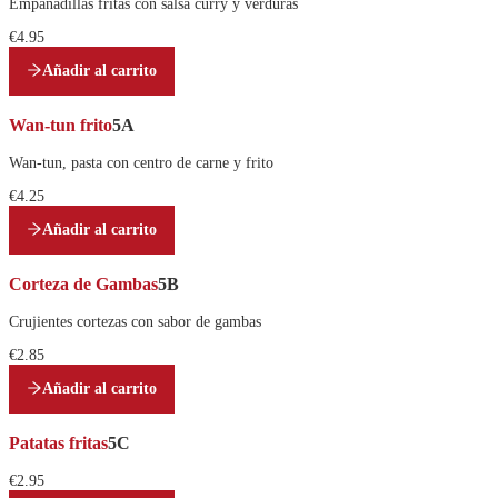
Empanadillas fritas con salsa curry y verduras
€4.95
Añadir al carrito
Wan-tun frito
5A
Wan-tun, pasta con centro de carne y frito
€4.25
Añadir al carrito
Corteza de Gambas
5B
Crujientes cortezas con sabor de gambas
€2.85
Añadir al carrito
Patatas fritas
5C
€2.95