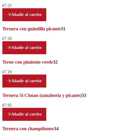
€7.25
Añadir al carrito
Ternera con guindilla picante
31
€7.20
Añadir al carrito
Terne con pimiento verde
32
€7.20
Añadir al carrito
Ternera Si Chuan (zanahoria y picante)
33
€7.95
Añadir al carrito
Ternera con champiñones
34