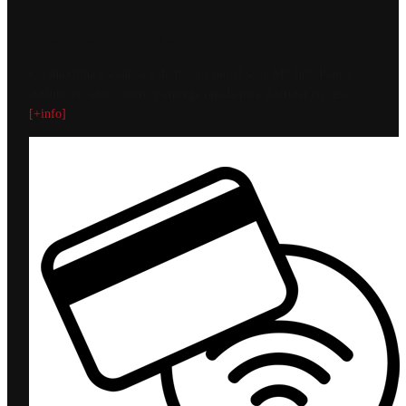
Restaurant MiChef
Cocina china y asiática a domicilio con el sello MiChef. Platos
auténticos, sabor casero y entrega rápida para disfrutar en casa.
[+info]