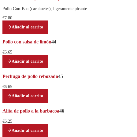
Pollo Gon-Bao (cacahuetes), ligeramente picante
€7.80
Añadir al carrito
Pollo con salsa de limón
44
€6.65
Añadir al carrito
Pechuga de pollo rebozado
45
€6.65
Añadir al carrito
Alita de pollo a la barbacoa
46
€6.25
Añadir al carrito