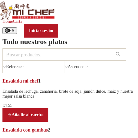
Carta
Home
Carta
ES
Iniciar sesión
Todo nuestros platos
C
a
r
g
Reference
Ascendente
a
n
Ensalada mi chef
1
d
Ensalada de lechuga, zanahoria, brote de soja, jamón dulce, maíz y nuestra
o
mejor salsa blanca
.
€4.55
.
.
Añadir al carrito
Ensalada con gambas
2