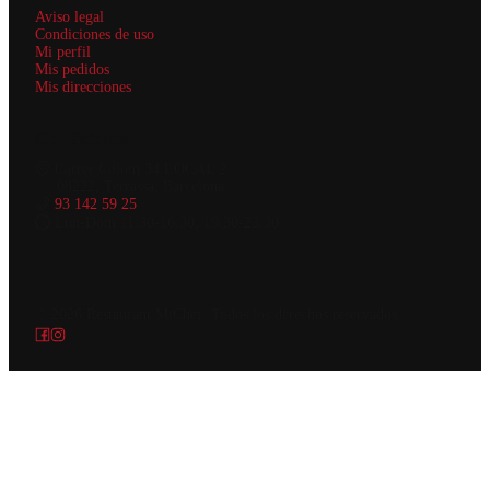
Aviso legal
Condiciones de uso
Mi perfil
Mis pedidos
Mis direcciones
Contáctanos
Carrer Colom 34 LOCAL 2
08222, Terrassa, Barcelona
93 142 59 25
Lun-Dom 11:30-16:30, 19:30-23:30
© 2026
Restaurant MiChef
.
Todos los derechos reservados.