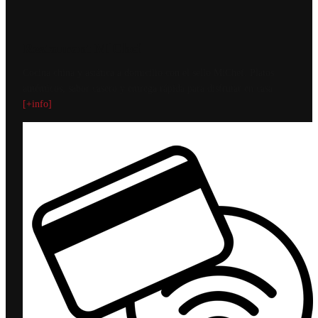
Restaurant MiChef
Cocina china y asiática a domicilio con el sello MiChef. Platos
auténticos, sabor casero y entrega rápida para disfrutar en casa.
[+info]