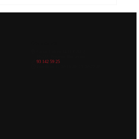
Contáctanos
Carrer Colom 34 LOCAL 2
08222, Terrassa, Barcelona
93 142 59 25
Lun-Dom 11:30-16:30, 19:30-23:30