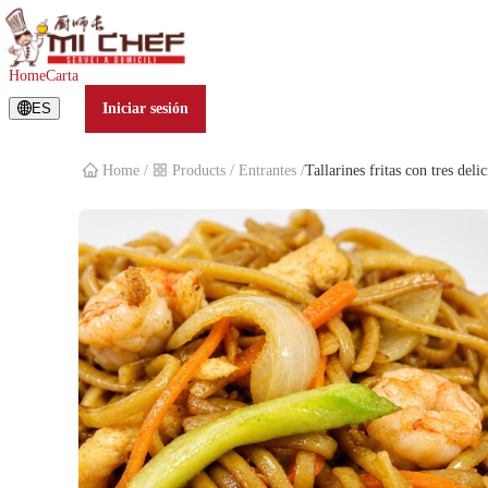
Tallarines fritas con tres delicias
Home
Carta
ES
Iniciar sesión
Home
/
Products
/
Entrantes
/
Tallarines fritas con tres delic