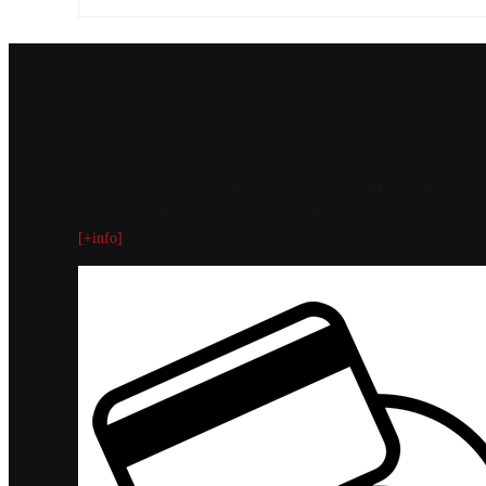
Restaurant MiChef
Cocina china y asiática a domicilio con el sello MiChef. Platos
auténticos, sabor casero y entrega rápida para disfrutar en casa.
[+info]