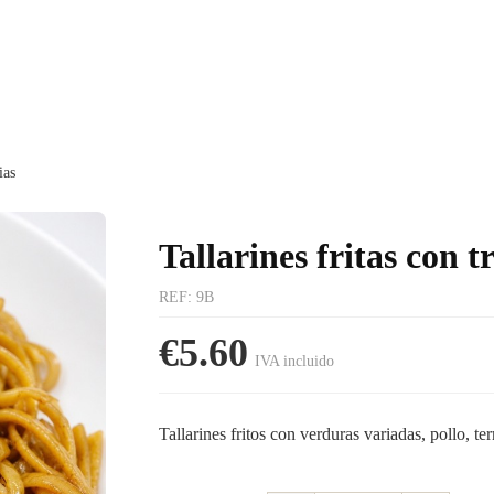
ias
Tallarines fritas con tr
REF
:
9B
€5.60
IVA incluido
Tallarines fritos con verduras variadas, pollo, t