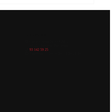
Contáctanos
Carrer Colom 34 LOCAL 2
08222, Terrassa, Barcelona
93 142 59 25
Lun-Dom 11:30-16:30, 19:30-23:30