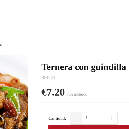
te
Ternera con guindilla
REF
:
31
€7.20
IVA incluido
Cantidad
: