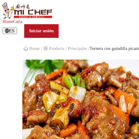
Ternera con guindilla picante
Home
Carta
ES
Iniciar sesión
Home
/
Products
/
Principales
/
Ternera con guindilla pican