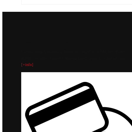
Restaurant MiChef
Cocina china y asiática a domicilio con el sello MiChef. Platos
auténticos, sabor casero y entrega rápida para disfrutar en casa.
[+info]