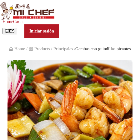
Gambas con guindillas picantes
Home
Carta
ES
Iniciar sesión
Home
/
Products
/
Principales
/
Gambas con guindillas picantes