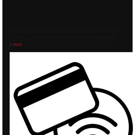
Restaurant MiChef
Cocina china y asiática a domicilio con el sello MiChef. Platos
auténticos, sabor casero y entrega rápida para disfrutar en casa.
[+info]