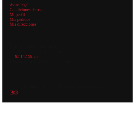
Aviso legal
Condiciones de uso
Mi perfil
Mis pedidos
Mis direcciones
Contáctanos
Carrer Colom 34 LOCAL 2
08222, Terrassa, Barcelona
93 142 59 25
Lun-Dom 11:30-16:30, 19:30-23:30
© 2026
Restaurant MiChef
.
Todos los derechos reservados.