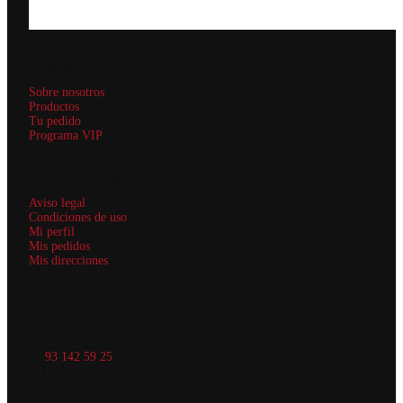
Enlaces rápidos
Sobre nosotros
Productos
Tu pedido
Programa VIP
Atención al cliente
Aviso legal
Condiciones de uso
Mi perfil
Mis pedidos
Mis direcciones
Contáctanos
Carrer Colom 34 LOCAL 2
08222, Terrassa, Barcelona
93 142 59 25
Lun-Dom 11:30-16:30, 19:30-23:30