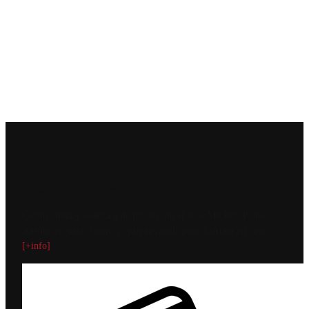
Restaurant MiChef
Cocina china y asiática a domicilio con el sello MiChef. Platos
auténticos, sabor casero y entrega rápida para disfrutar en casa.
[+info]