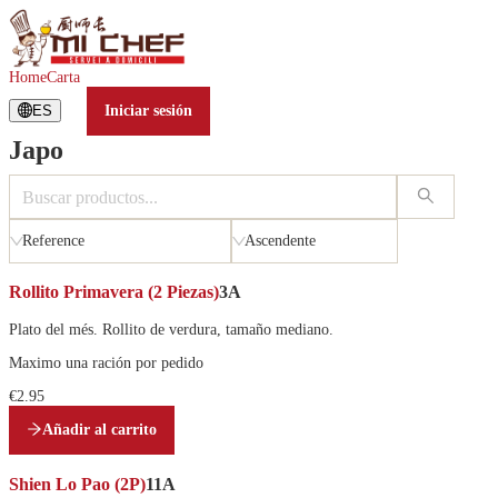
Japo
Home
Carta
ES
Iniciar sesión
Japo
C
a
r
g
Reference
Ascendente
a
n
Rollito Primavera (2 Piezas)
3A
d
Plato del més. Rollito de verdura, tamaño mediano.
o
.
Maximo una ración por pedido
.
€2.95
.
Añadir al carrito
Shien Lo Pao (2P)
11A