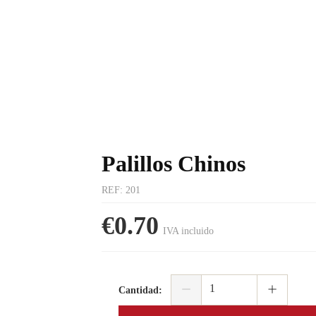
Palillos Chinos
REF
:
201
€0.70
IVA incluido
Cantidad
: