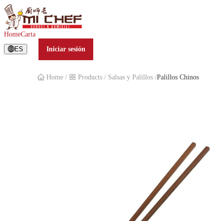
Palillos Chinos
Home
Carta
ES
Iniciar sesión
Home
/
Products
/
Salsas y Palillos
/
Palillos Chinos