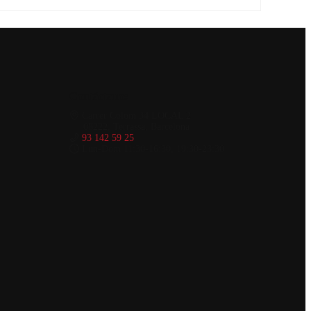
Contáctanos
Carrer Colom 34 LOCAL 2
08222, Terrassa, Barcelona
93 142 59 25
Lun-Dom 11:30-16:30, 19:30-23:30