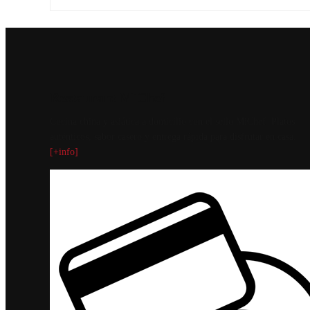
Restaurant MiChef
Cocina china y asiática a domicilio con el sello MiChef. Platos
auténticos, sabor casero y entrega rápida para disfrutar en casa.
[+info]