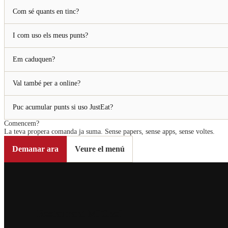
Com sé quants en tinc?
I com uso els meus punts?
Em caduquen?
Val també per a online?
Puc acumular punts si uso JustEat?
Comencem?
La teva propera comanda ja suma. Sense papers, sense apps, sense voltes.
Demanar ara
Veure el menú
Restaurant MiChef