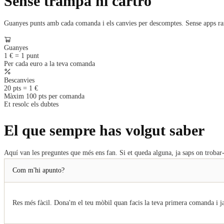
Sense trampa ni cartró
Guanyes punts amb cada comanda i els canvies per descomptes. Sense apps rares,
Guanyes
1 € = 1 punt
Per cada euro a la teva comanda
Bescanvies
20 pts = 1 €
Màxim 100 pts per comanda
Et resolc els dubtes
El que sempre has volgut saber
Aquí van les preguntes que més ens fan. Si et queda alguna, ja saps on trobar
Com m'hi apunto?
Res més fàcil. Dona'm el teu mòbil quan facis la teva primera comanda i ja