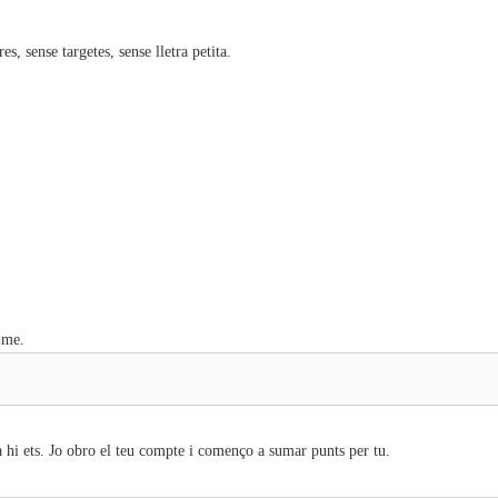
 sense targetes, sense lletra petita.
-me.
 hi ets. Jo obro el teu compte i començo a sumar punts per tu.