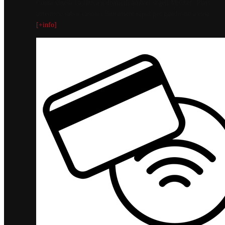
Cuina xinesa i asiàtica a domicili amb el segell MiChef. Plats
autèntics, sabor casolà i lliurament ràpid per gaudir-ne a casa.
[+info]