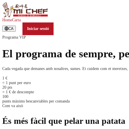
Home
Carta
CA
Iniciar sessió
Programa VIP
El programa de sempre, pe
Cada vegada que demanes amb nosaltres, sumes. Et cuidem com et mereixes, i 
1 €
= 1 punt per euro
20 pts
= 1 € de descompte
100
punts màxims bescanviables per comanda
Com va això
És més fàcil que pelar una patata