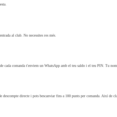
esta.
entrada al club. No necessites res més.
és de cada comanda t'enviem un WhatsApp amb el teu saldo i el teu PIN. Tu nomé
 descompte directe i pots bescanviar fins a 100 punts per comanda. Així de cla