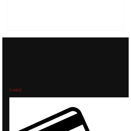
Restaurant MiChef
Cuina xinesa i asiàtica a domicili amb el segell MiChef. Plats
autèntics, sabor casolà i lliurament ràpid per gaudir-ne a casa.
[+info]