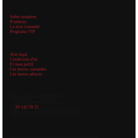
Enllaços ràpids
Sobre nosaltres
Productes
La teva comanda
Programa VIP
Atenció al client
Avís legal
Condicions d'ús
El meu perfil
Les meves comandes
Les meves adreces
Contacta'ns
Carrer Colom 34 LOCAL 2
08222, Terrassa, Barcelona
93 142 59 25
Lun-Dom 11:30-16:30, 19:30-23:30