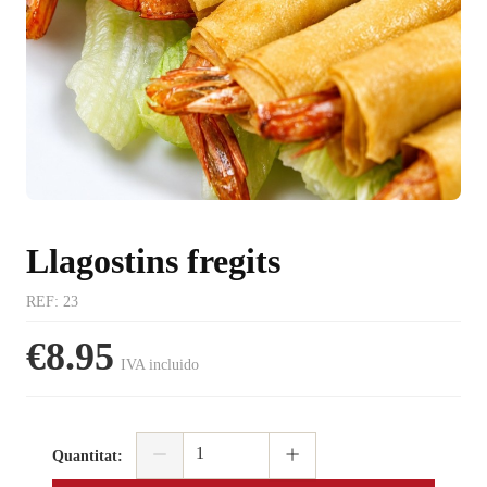
Llagostins fregits
REF
:
23
€8.95
IVA incluido
Quantitat
: