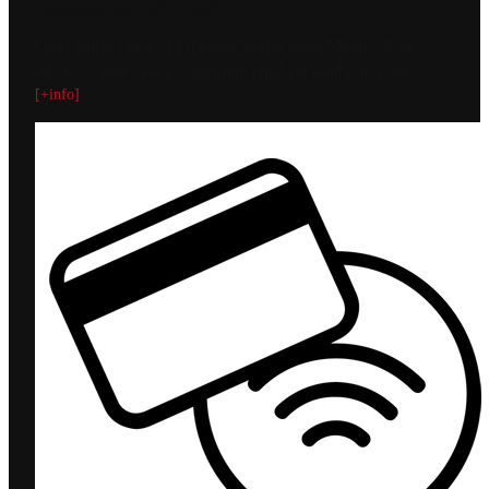
Restaurant MiChef
Cuina xinesa i asiàtica a domicili amb el segell MiChef. Plats
autèntics, sabor casolà i lliurament ràpid per gaudir-ne a casa.
[+info]