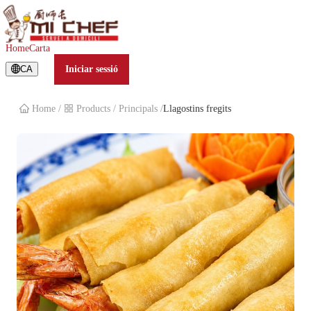
Llagostins fregits
Home
Carta
CA
Iniciar sessió
Home
/
Products
/
Principals
/
Llagostins fregits