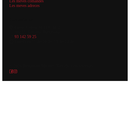
Les meves comandes
Les meves adreces
Contacta'ns
Carrer Colom 34 LOCAL 2
08222, Terrassa, Barcelona
93 142 59 25
Lun-Dom 11:30-16:30, 19:30-23:30
© 2026
Restaurant MiChef
.
Tots els drets reservats.