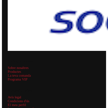
Enllaços ràpids
Sobre nosaltres
Productes
La teva comanda
Programa VIP
Atenció al client
Avís legal
Condicions d'ús
El meu perfil