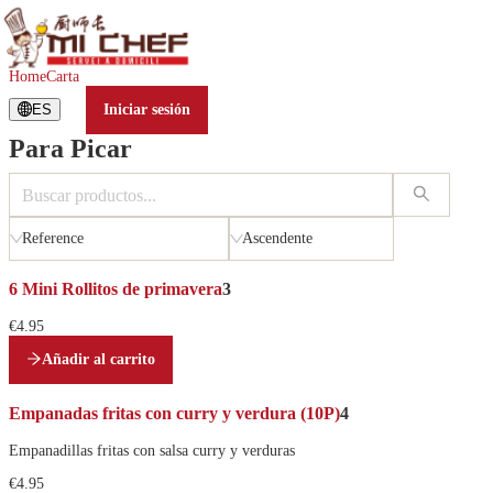
Para Picar
Home
Carta
ES
Iniciar sesión
Para Picar
C
a
r
g
Reference
Ascendente
a
n
6 Mini Rollitos de primavera
3
d
€4.95
o
.
Añadir al carrito
.
.
Empanadas fritas con curry y verdura (10P)
4
Empanadillas fritas con salsa curry y verduras
€4.95