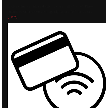
Cocina china y asiática a domicilio con el sello MiChef. Platos
auténticos, sabor casero y entrega rápida para disfrutar en casa.
[+info]