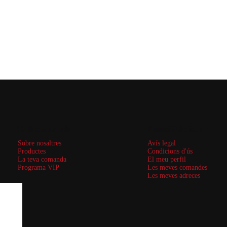
Enllaços ràpids
Atenció al client
Sobre nosaltres
Avís legal
Productes
Condicions d'ús
La teva comanda
El meu perfil
Programa VIP
Les meves comandes
Les meves adreces