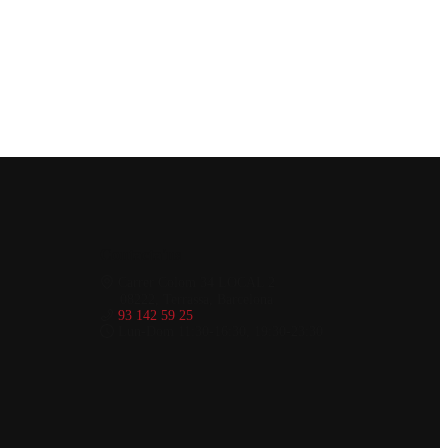
Contacta'ns
Carrer Colom 34 LOCAL 2
08222, Terrassa, Barcelona
93 142 59 25
Lun-Dom 11:30-16:30, 19:30-23:30