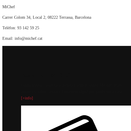
MiChef
Carrer Colom 34, Local 2, 08222 Terrassa, Barcelona
Telèfon: 93 142 59 25
Email: info@michef.cat
Restaurant MiChef
Cuina xinesa i asiàtica a domicili amb el segell MiChef. Plats
autèntics, sabor casolà i lliurament ràpid per gaudir-ne a casa.
[+info]